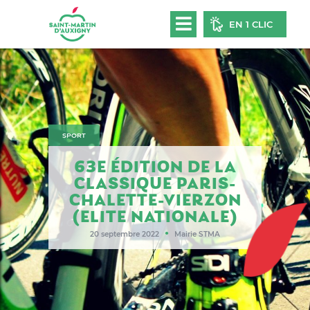
EN 1 CLIC
SPORT
63E ÉDITION DE LA
CLASSIQUE PARIS-
CHALETTE-VIERZON
(ELITE NATIONALE)
●
20 septembre 2022
Mairie STMA