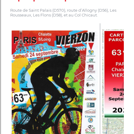
Route de Saint Palais (D570), route d’Allogny (D56), Les
Rousseaux, Les Flons (D58), et au Col Chicaut.