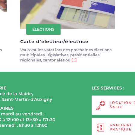
ELECTIONS
Carte d’électeur/électrice
s
Vous voulez voter lors des prochaines élections
municipales, législatives, présidentielles,
régionales, cantonales ou
[...]
RIE
LES SERVICES :
ace de la Mairie,
0 Saint-Martin-d'Auxigny
LOCATION 
AIRES
SALLE
 mardi au vendredi :
 à 12h00 et 13h30 à 17h30
 samedi : 8h30 à 12h00
ANNUAIRE
PRATIQUE