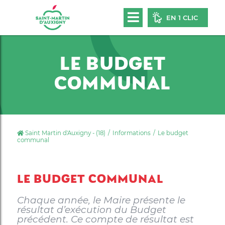
EN 1 CLIC
LE BUDGET
COMMUNAL
Saint Martin d'Auxigny - (18)
Informations
Le budget
communal
LE BUDGET COMMUNAL
Chaque année, le Maire présente le
résultat d’exécution du Budget
précédent. Ce compte de résultat est