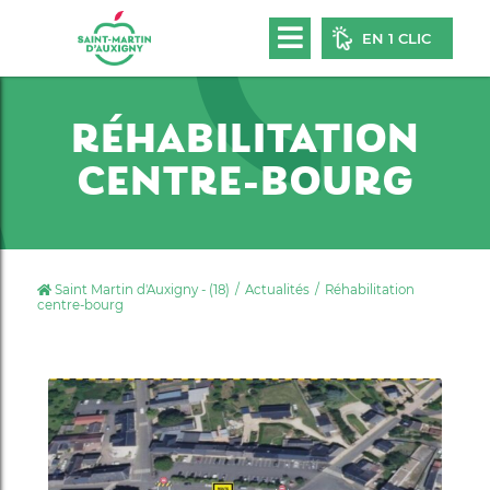
EN 1 CLIC
RÉHABILITATION
CENTRE-BOURG
Saint Martin d'Auxigny - (18)
Actualités
Réhabilitation
centre-bourg