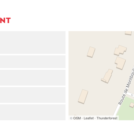
ENT
©
OSM
-
Leaflet
-
Thunderforest