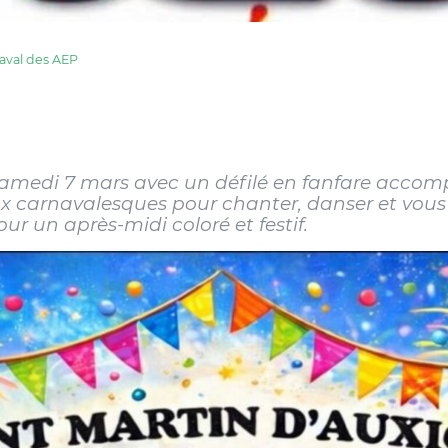
aval des AEP
 samedi 7 mars avec un défilé en fanfare accom
x carnavalesques pour chanter, danser et vous
our un après-midi coloré et festif.