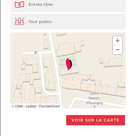
Entrée libre
Tout public
+
−
©
OSM
-
Leaflet
-
Thunderforest
VOIR SUR LA CARTE