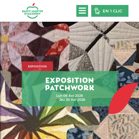
EN 1 CLIC
EXPOSITION
EXPOSITION
PATCHWORK
Lun 06
Avr 2026
Jeu 30
Avr 2026