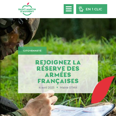
EN 1 CLIC
CITOYENNETÉ
REJOIGNEZ LA
RÉSERVE DES
ARMÉES
FRANÇAISES
●
4 avril 2025
Mairie STMA