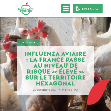
EN 1 CLIC
ECOLOGIE
INFLUENZA AVIAIRE
: LA FRANCE PASSE
AU NIVEAU DE
RISQUE « ÉLEVÉ »
SUR LE TERRITOIRE
HEXAGONAL
●
20 décembre 2021
Mairie STMA