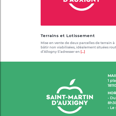
Terrains et Lotissement
Mise en vente de deux parcelles de terrain à
bâtir non viabilisées, idéalement situées rou
d’Allogny S’adresser en
[...]
MAI
1 pl
1811
HOR
- Du
8h30
- Le