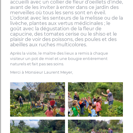
accueilli avec un collier de fleur d’oeillets d’inde,
avant de les inviter à entrer dans ce jardin des
merveilles où tous les sens sont en éveil.
L’
odorat avec les senteurs de la melisse ou de la
livèche, plantes aux vertus médicinales ; l
e
goût avec la dégustation de la fleur de
capucine, des tomates cerise ou le shiso et le
plaisir de voir des poissons, des poules et des
abeilles aux ruches multicolores.
Après la visite, le maître des lieux a remis à chaque
visiteur un pot de miel et une bougie entièrement
naturels et fait pas ses soins.
Merci à Monsieur Laurent Meyer,