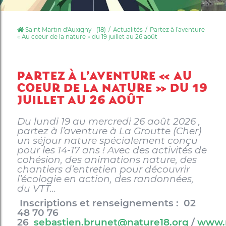
Saint Martin d'Auxigny - (18)
Actualités
Partez à l’aventure
« Au coeur de la nature » du 19 juillet au 26 août
PARTEZ À L’AVENTURE « AU
COEUR DE LA NATURE » DU 19
JUILLET AU 26 AOÛT
Du
lundi 19 au mercredi 26 août 2026
,
partez à l’aventure à
La Groutte (Cher)
un
séjour nature spécialement conçu
pour les
14-17 ans
! Avec des activités de
cohésion, des animations nature, des
chantiers d’entretien pour découvrir
l’écologie en action, des randonnées,
du VTT…
Inscriptions et renseignements :
02
48 70 76
26
sebastien.brunet@nature18.org
/
www.r