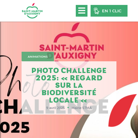
EN 1 CLIC
ANIMATIONS
PHOTO CHALLENGE
2025: « REGARD
SUR LA
BIODIVERSITÉ
LOCALE «
●
9 avril 2025
Mairie STMA