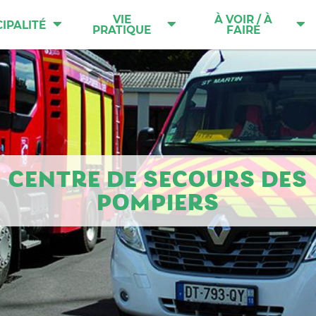
VIE
À VOIR / À
IPALITÉ
PRATIQUE
FAIRE
CENTRE DE SECOURS DES
POMPIERS