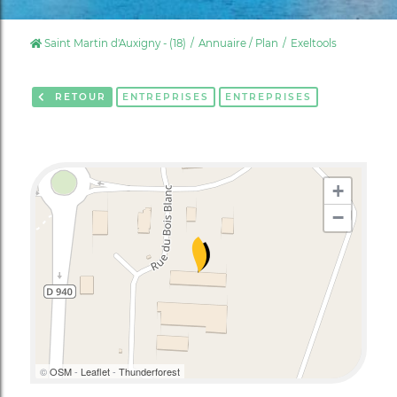
Saint Martin d'Auxigny - (18)
Annuaire / Plan
Exeltools
RETOUR
ENTREPRISES
ENTREPRISES
+
−
©
OSM
-
Leaflet
-
Thunderforest