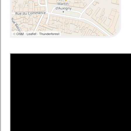
©
OSM
-
Leaflet
-
Thunderforest