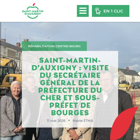
EN 1 CLIC
RÉHABILITATION CENTRE-BOURG
SAINT-MARTIN-
D’AUXIGNY : VISITE
DU SECRÉTAIRE
GÉNÉRAL DE LA
PRÉFECTURE DU
CHER ET SOUS-
PRÉFET DE
BOURGES
●
11 mai 2026
Mairie STMA