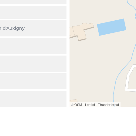
n d'Auxigny
©
OSM
-
Leaflet
-
Thunderforest