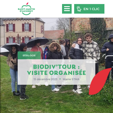
EN 1 CLIC
ECOLOGIE
BIODIV’TOUR :
VISITE ORGANISÉE
●
15 décembre 2023
Mairie STMA