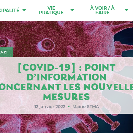
VIE
À VOIR / À
IPALITÉ
PRATIQUE
FAIRE
D-19
[COVID-19] : POINT
D’INFORMATION
ONCERNANT LES NOUVELL
MESURES
12 janvier 2022
Mairie STMA
●