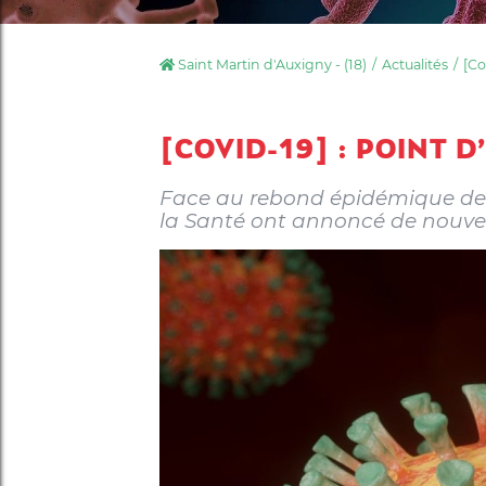
Saint Martin d'Auxigny - (18)
Actualités
[Co
[COVID-19] : POINT
Face au rebond épidémique de la
la Santé ont annoncé de nouvell