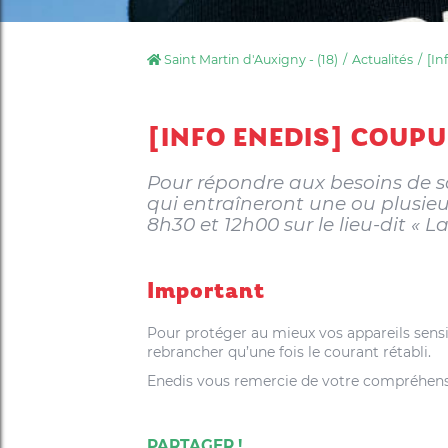
Saint Martin d'Auxigny - (18)
Actualités
[In
[INFO ENEDIS] COUPU
Pour répondre aux besoins de sa 
qui entraîneront une ou plusieur
8h30 et 12h00 sur le lieu-dit « La
Important
Pour protéger au mieux vos appareils sens
rebrancher qu’une fois le courant rétabli.
Enedis vous remercie de votre compréhens