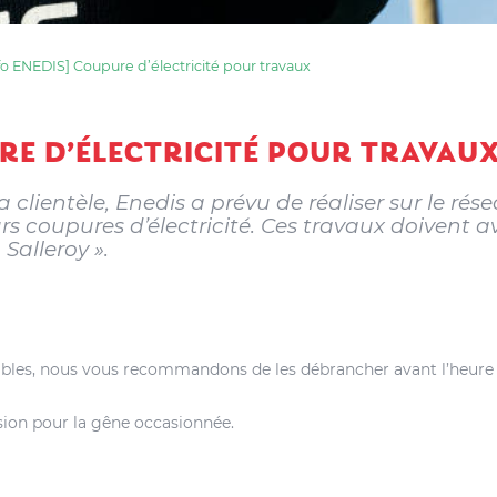
fo ENEDIS] Coupure d’électricité pour travaux
RE D’ÉLECTRICITÉ POUR TRAVAU
clientèle, Enedis a prévu de réaliser sur le rés
s coupures d’électricité. Ces travaux doivent av
 Salleroy ».
ibles, nous vous recommandons de les débrancher avant l’heure 
ion pour la gêne occasionnée.