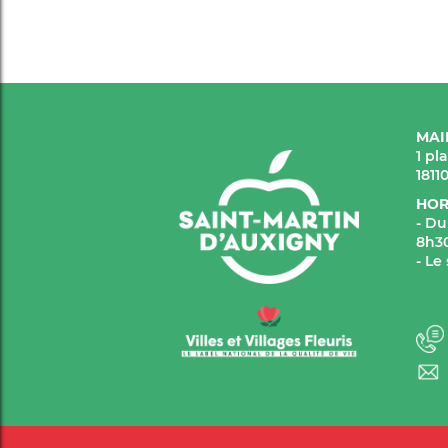
MAI
1 pl
1811
HOR
- Du
8h30
- Le