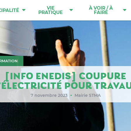
VIE
À VOIR / À
IPALITÉ
PRATIQUE
FAIRE
RMATION
[INFO ENEDIS] COUPURE
’ÉLECTRICITÉ POUR TRAVA
7 novembre 2023
Mairie STMA
●