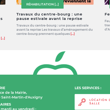
RÉHABILITATION
[...]
Travaux du centre-bourg : une
Fe
es
pause estivale avant la reprise
Feu
tra
Travaux du centre-bourg : une pause estivale
d’A
avant la reprise Les travaux d’aménagement du
centre-bourg prennent quelques
[...]
e
[...]
RIE
LES SERVICES :
ace de la Mairie,
0 Saint-Martin-d'Auxigny
LOCATION 
AIRES
SALLE
 mardi au vendredi :