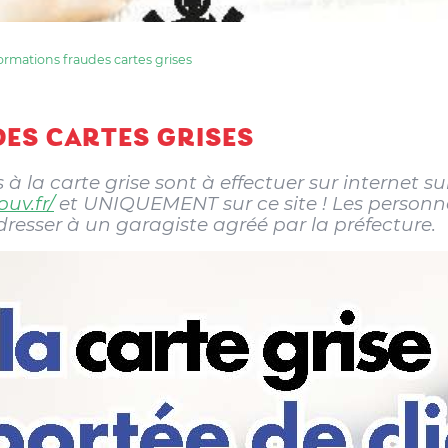
ormations fraudes cartes grises
ES CARTES GRISES
 la carte grise sont à effectuer sur internet sur l
uv.fr/
et UNIQUEMENT sur ce site ! Les personne
sser à un garagiste agréé par la préfecture.