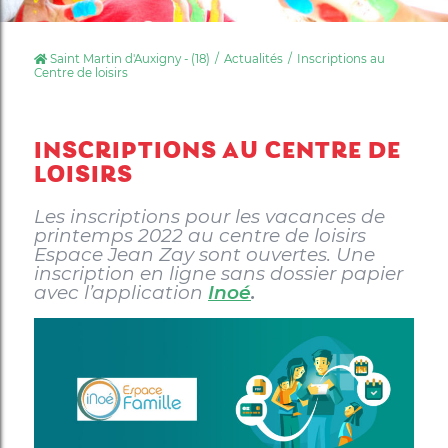
Saint Martin d'Auxigny - (18)
Actualités
Inscriptions au
Centre de loisirs
INSCRIPTIONS AU CENTRE DE
LOISIRS
Les inscriptions pour les vacances de
printemps 2022 au centre de loisirs
Espace Jean Zay sont ouvertes. Une
inscription en ligne sans dossier papier
avec l’application
Inoé
.