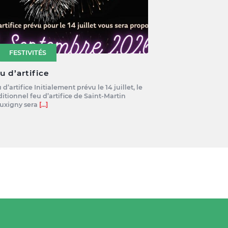
FESTIVITÉS
u d’artifice
 d’artifice Initialement prévu le 14 juillet, le
ditionnel feu d’artifice de Saint-Martin
uxigny sera
[...]