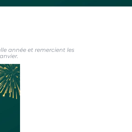
lle année et remercient les
anvier.