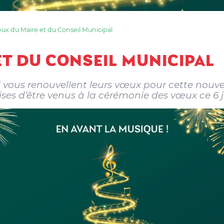
ux du Maire et du Conseil Municipal
T DU CONSEIL MUNICIPAL
l vous renouvellent leurs vœux pour cette nouve
es d’être venus à la cérémonie des vœux ce 6 j