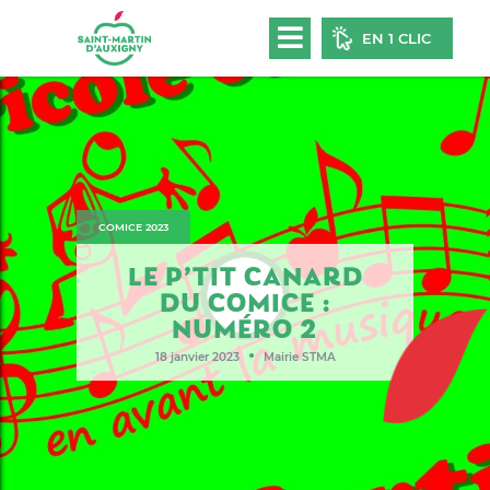
EN 1 CLIC
COMICE 2023
LE P’TIT CANARD
DU COMICE :
NUMÉRO 2
●
18 janvier 2023
Mairie STMA