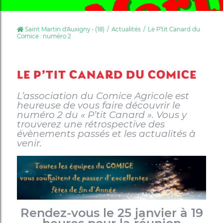
Saint Martin d'Auxigny - (18)
Actualités
Le P’tit Canard du
Comice : numéro 2
LE P’TIT CANARD DU COMICE
L’association du Comice Agricole est
heureuse de vous faire découvrir le
numéro 2 du « P’tit Canard ». Vous y
trouverez une rétrospective des
évènements passés et les actualités à
venir.
Rendez-vous le 25 janvier à 19