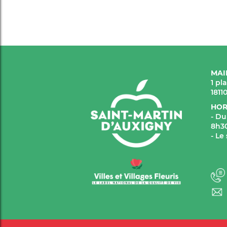
MAI
1 pl
1811
HOR
- Du
8h30
- Le