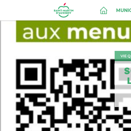
MUNIC
VIE 
S