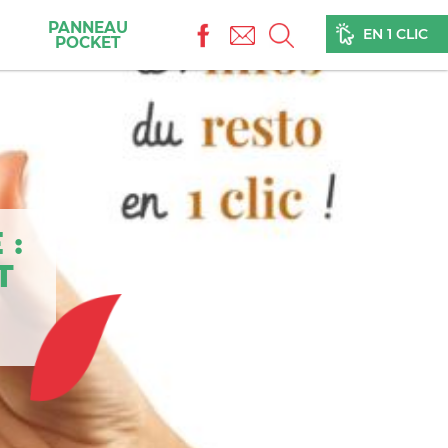
PANNEAU
EN 1 CLIC
EN 1 CLIC
POCKET
 :
T